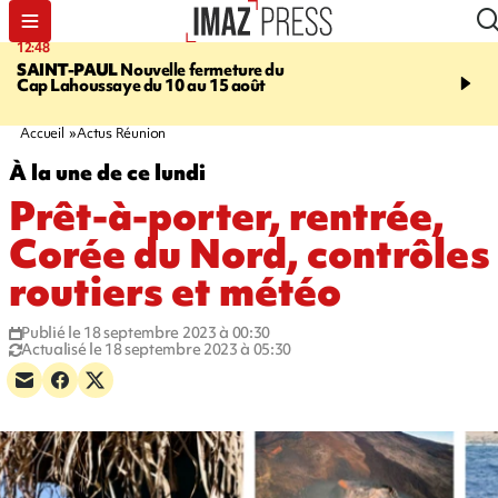
12:48
14:23
SAINT-PAUL
Nouvelle fermeture du
AFRIQUE DU SUD
Aprè
Cap Lahoussaye du 10 au 15 août
massif de migrants, la p
main-d'œuvre dans la na
ciel
Accueil
Actus Réunion
À la une de ce lundi
Prêt-à-porter, rentrée,
Corée du Nord, contrôles
routiers et météo
Publié le 18 septembre 2023 à 00:30
Actualisé le 18 septembre 2023 à 05:30