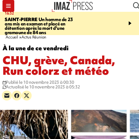
16:32
21:08
SAINT-PIERRE
Un homme de 23
MONDE
Arabie saoudit
ans mis en examen et placé en
et Turquie scellent un p
détention après la mort d'une
défense en pleine guerr
gramoune de 84 ans
Orient
Accueil
Actus Réunion
À la une de ce vendredi
CHU, grève, Canada,
Run colorz et météo
Publié le 10 novembre 2023 à 00:30
Actualisé le 10 novembre 2023 à 05:32