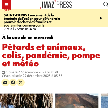
08:37
10:44
SAINT-DENIS
Lancement de la
SAINT-DENIS
Les lions 
braderie de l'océan pour défendre le
dragons paradent dans l
pouvoir d'achat des familles et
ville pour fêter Guan Di.
soutenir les commerçants
photos sur notre site
Accueil
Actus Réunion
À la une de ce mercredi
Pétards et animaux,
colis, pandémie, pompe
et météo
Publié le 27 décembre 2023 à 00:30
Actualisé le 27 décembre 2023 à 05:33