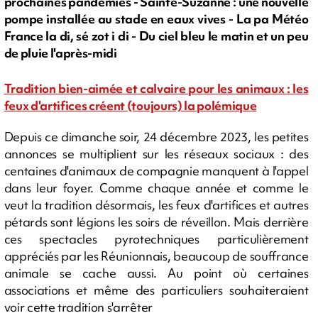
prochaines pandémies - Sainte-Suzanne : une nouvelle
pompe installée au stade en eaux vives - La pa Météo
France la di, sé zot i di - Du ciel bleu le matin et un peu
de pluie l'après-midi
Tradition bien-aimée et calvaire pour les animaux : les
feux d'artifices créent (toujours) la polémique
Depuis ce dimanche soir, 24 décembre 2023, les petites
annonces se multiplient sur les réseaux sociaux : des
centaines d'animaux de compagnie manquent à l'appel
dans leur foyer. Comme chaque année et comme le
veut la tradition désormais, les feux d'artifices et autres
pétards sont légions les soirs de réveillon. Mais derrière
ces spectacles pyrotechniques particulièrement
appréciés par les Réunionnais, beaucoup de souffrance
animale se cache aussi. Au point où certaines
associations et même des particuliers souhaiteraient
voir cette tradition s'arrêter