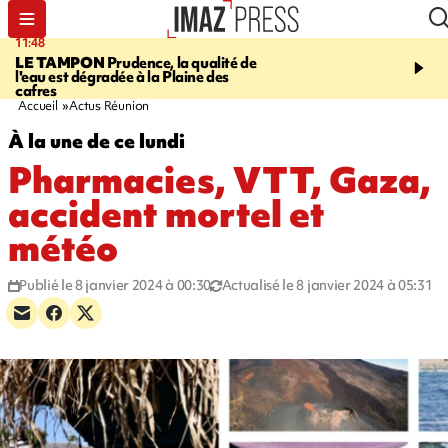
11:48
12:48
LE TAMPON
Prudence, la qualité de
SAINT-PAUL
Nouvelle 
l'eau est dégradée à la Plaine des
Cap Lahoussaye du 10 a
cafres
Accueil
Actus Réunion
À la une de ce lundi
Pharmacies, VTT, Gaza,
accident mortel et
météo
Publié le 8 janvier 2024 à 00:30
Actualisé le 8 janvier 2024 à 05:31