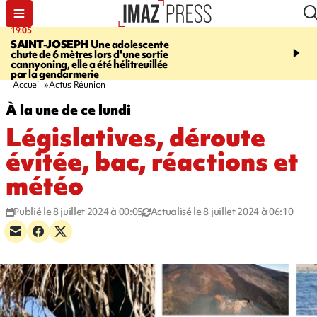
19:05
20:44
SAINT-JOSEPH
Une adolescente
À RETENIR CE SOIR
G
chute de 6 mètres lors d'une sortie
rouée de coups, cycliste,
cannyoning, elle a été hélitreuillée
personne disparue et c
par la gendarmerie
para-natation
Accueil
Actus Réunion
À la une de ce lundi
Législatives, déroute
évitée, bac, réactions et
météo
Publié le 8 juillet 2024 à 00:05
Actualisé le 8 juillet 2024 à 06:10