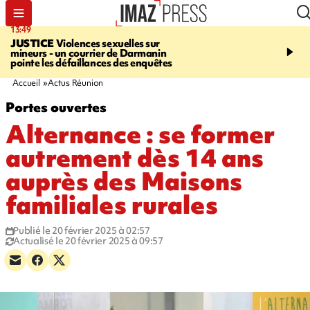
13:49
17:59
JUSTICE
Violences sexuelles sur
INFOROUTE
Marathon 
mineurs - un courrier de Darmanin
Corniche - la route du L
pointe les défaillances des enquêtes
ce dimanche matin dans 
Nord-Ouest
Accueil
Actus Réunion
Portes ouvertes
Alternance : se former
autrement dès 14 ans
auprès des Maisons
familiales rurales
Publié le 20 février 2025 à 02:57
Actualisé le 20 février 2025 à 09:57