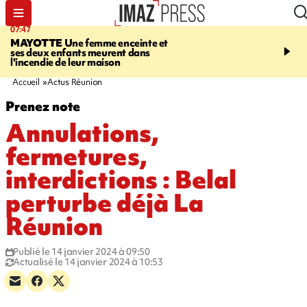
07:47
10:48
MAYOTTE
Une femme enceinte et
MALAISE
L'acteur fran
ses deux enfants meurent dans
Christophe Lambert s'e
l'incendie de leur maison
pleine séance de dédica
Etats-Unis. Vidéo sur no
Accueil
Actus Réunion
Prenez note
Annulations,
fermetures,
interdictions : Belal
perturbe déjà La
Réunion
Publié le 14 janvier 2024 à 09:50
Actualisé le 14 janvier 2024 à 10:53