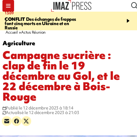
13:09
17:14
CONFLIT
Des échanges de frappes
ESCALADE
Quatre méd
font cinq morts en Ukraine et en
européennes pour les je
Russie
grimpeurs réunionnais 
Accueil
Actus Réunion
Agriculture
Campagne sucrière :
clap de fin le 19
décembre au Gol, et le
22 décembre à Bois-
Rouge
Publié le 12 décembre 2023 à 18:14
Actualisé le 12 décembre 2023 à 21:03