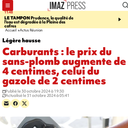
11:48
12:48
LE TAMPON
Prudence, la qualité de
SAINT-PAUL
Nouvelle 
l'eau est dégradée à la Plaine des
Cap Lahoussaye du 10 a
cafres
Accueil
Actus Réunion
Légère hausse
Carburants : le prix du
sans-plomb augmente de
4 centimes, celui du
gazole de 2 centimes
Publié le 30 octobre 2024 à 19:30
Actualisé le 31 octobre 2024 à 05:41