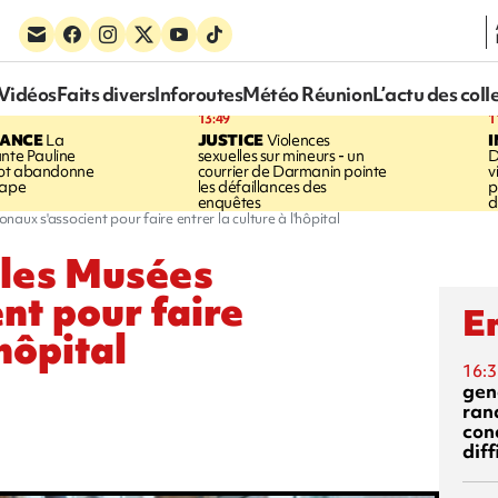
Vidéos
Faits divers
Inforoutes
Météo Réunion
L’actu des coll
13:49
1
RANCE
La
JUSTICE
Violences
ante Pauline
sexuelles sur mineurs - un
D
vot abandonne
courrier de Darmanin pointe
v
tape
les défaillances des
p
enquêtes
d
aux s'associent pour faire entrer la culture à l'hôpital
 les Musées
nt pour faire
En
'hôpital
16:3
gen
ran
con
diff