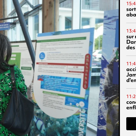
15:4
sor
aba
13:4
sur 
Dar
des
11:4
acci
Jam
d'e
11:2
con
enf