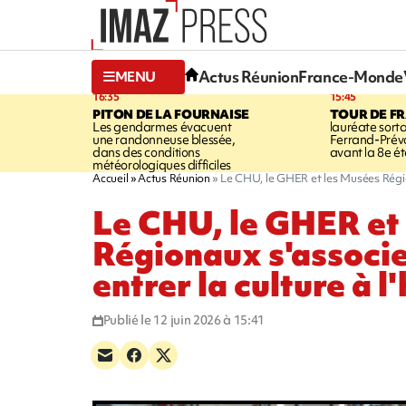
Actus Réunion
France-Monde
MENU
16:35
15:45
PITON DE LA FOURNAISE
TOUR DE F
Les gendarmes évacuent
lauréate sort
une randonneuse blessée,
Ferrand-Pré
dans des conditions
avant la 8e é
météorologiques difficiles
Accueil
Actus Réunion
Le CHU, le GHER et les Musées Région
Le CHU, le GHER et
Régionaux s'associe
entrer la culture à l
Publié le 12 juin 2026 à 15:41