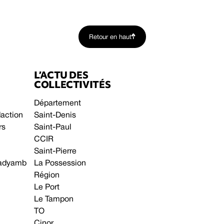
Retour en haut
L’ACTU DES
COLLECTIVITÉS
Département
daction
Saint-Denis
rs
Saint-Paul
CCIR
Saint-Pierre
 gadyamb
La Possession
Région
Le Port
Le Tampon
TO
Cinor