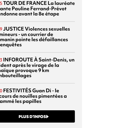
TOUR DE FRANCE
La lauréate
5
tante Pauline Ferrand-Prévot
ndonne avant la 8e étape
JUSTICE
Violences sexuelles
9
mineurs - un courrier de
manin pointe les défaillances
 enquêtes
INFOROUTE
À Saint-Denis, un
3
dent après le virage de la
aïque provoque 9 km
mbouteillages
FESTIVITÉS
Guan Di - le
0
cours de nouilles pimentées a
lammé les papilles
PLUS D’INFOS