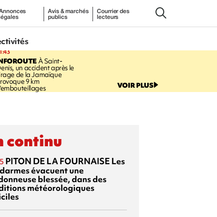
Annonces
Avis & marchés
Courrier des
légales
publics
lecteurs
ectivités
1:43
INFOROUTE
À Saint-
enis, un accident après le
irage de la Jamaïque
rovoque 9 km
VOIR PLUS
'embouteillages
 continu
PITON DE LA FOURNAISE
Les
5
darmes évacuent une
donneuse blessée, dans des
ditions météorologiques
iciles