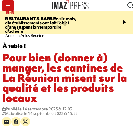
15:45
17:17
RESTAURANTS, BARS
En six mois,
"LE DERNIER REFUG
dix établissements ont fait l'objet
Angeles, un homme vit 
d'une suspension temporaire
panneau publicitaire po
d'activité
promouvoir un film Netf
Accueil
Actus Réunion
À table !
Pour bien (donner à)
manger, les cantines de
La Réunion misent sur la
qualité et les produits
locaux
Publié le 14 septembre 2023 à 12:03
Actualisé le 14 septembre 2023 à 15:22