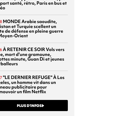
port santé, rétro, Paris en bus et
éo
MONDE
Arabie saoudite,
8
istan et Turquie scellent un
te de défense en pleine guerre
Moyen-Orient
À RETENIR CE SOIR
Vols vers
6
sie, mort d'une gramoune,
ottes minute, Guan Di et jeunes
tballeurs
"LE DERNIER REFUGE"
À Los
7
eles, un homme vit dans un
neau publicitaire pour
mouvoir un film Netflix
PLUS D’INFOS