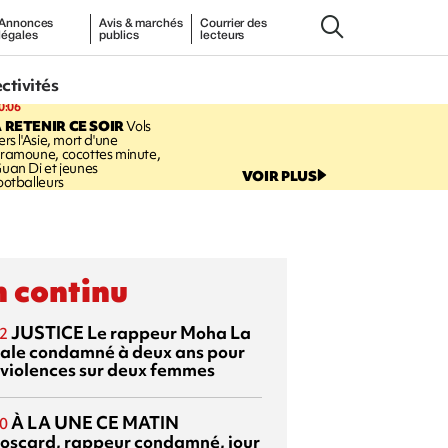
Annonces
Avis & marchés
Courrier des
légales
publics
lecteurs
ectivités
0:06
 RETENIR CE SOIR
Vols
ers l'Asie, mort d'une
ramoune, cocottes minute,
uan Di et jeunes
VOIR PLUS
ootballeurs
 continu
JUSTICE
Le rappeur Moha La
2
ale condamné à deux ans pour
 violences sur deux femmes
À LA UNE CE MATIN
0
oscard, rappeur condamné, jour