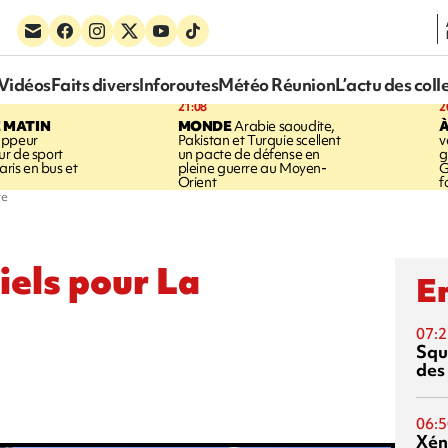
Vidéos
Faits divers
Inforoutes
Météo Réunion
L’actu des coll
21:08
2
E MATIN
MONDE
Arabie saoudite,
À
appeur
Pakistan et Turquie scellent
v
r de sport
un pacte de défense en
g
aris en bus et
pleine guerre au Moyen-
G
Orient
f
te
iels pour La
En
07:2
Squ
des
06:5
Xén