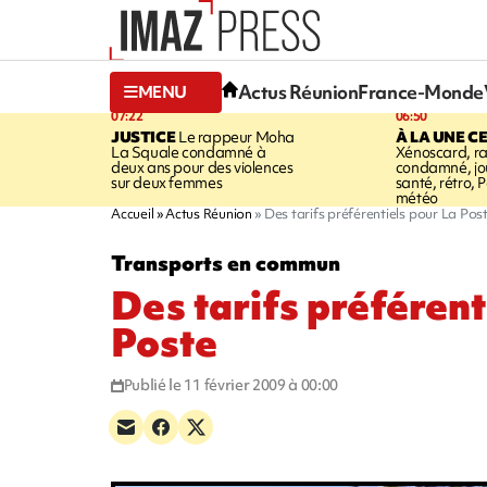
Actus Réunion
France-Monde
MENU
07:22
06:50
JUSTICE
Le rappeur Moha
À LA UNE C
La Squale condamné à
Xénoscard, r
deux ans pour des violences
condamné, jou
sur deux femmes
santé, rétro, P
météo
Accueil
Actus Réunion
Des tarifs préférentiels pour La Pos
Transports en commun
Des tarifs préférent
Poste
Publié le 11 février 2009 à 00:00