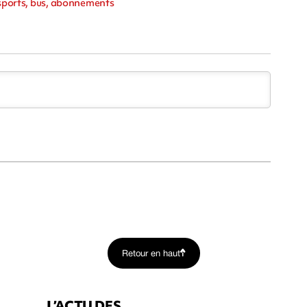
ansports, bus, abonnements
Retour en haut
L’ACTU DES