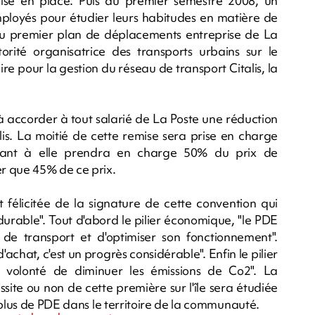
mise en place. Puis au premier semestre 2008, un
ployés pour étudier leurs habitudes en matière de
du premier plan de déplacements entreprise de La
rité organisatrice des transports urbains sur le
re pour la gestion du réseau de transport Citalis, la
à accorder à tout salarié de La Poste une réduction
is. La moitié de cette remise sera prise en charge
quant à elle prendra en charge 50% du prix de
r que 45% de ce prix.
st félicitée de la signature de cette convention qui
durable". Tout d'abord le pilier économique, "le PDE
 de transport et d'optimiser son fonctionnement".
d'achat, c'est un progrès considérable". Enfin le pilier
la volonté de diminuer les émissions de Co2". La
site ou non de cette première sur l'île sera étudiée
 plus de PDE dans le territoire de la communauté.