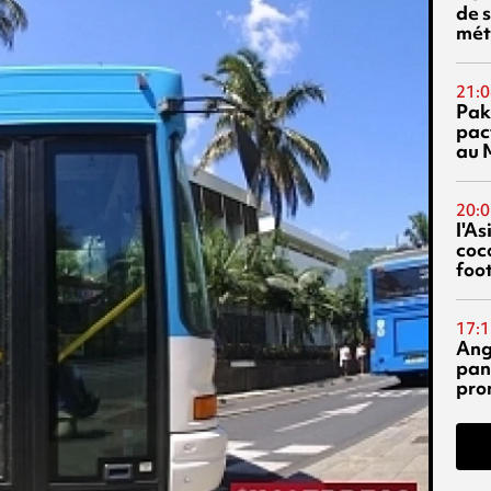
de s
mét
21:0
Pak
pac
au 
20:0
l'A
coc
foo
17:1
Ang
pan
pro