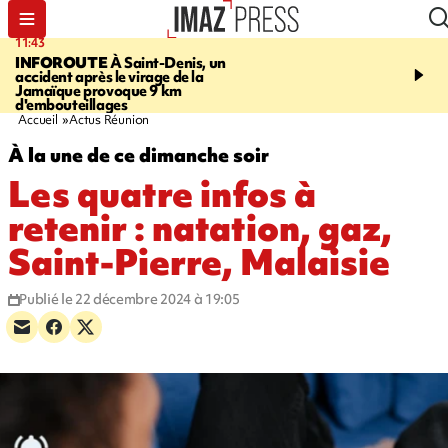
11:43
16:35
INFOROUTE
À Saint-Denis, un
PITON DE LA FOURN
accident après le virage de la
gendarmes évacuent un
Jamaïque provoque 9 km
randonneuse blessée, d
d'embouteillages
conditions météorologiqu
Accueil
Actus Réunion
À la une de ce dimanche soir
Les quatre infos à
retenir : natation, gaz,
Saint-Pierre, Malaisie
Publié le 22 décembre 2024 à 19:05