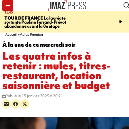
15:45
20:17
TOUR DE FRANCE
La lauréate
À RETENIR CE SOIR
Sé
sortante Pauline Ferrand-Prévot
routière, concours de nou
abandonne avant la 8e étape
du littoral fermée, courr
Darmanin et évacuation
Accueil
Actus Réunion
À la une de ce mercredi soir
Les quatre infos à
retenir : mules, titres-
restaurant, location
saisonnière et budget
Publié le 15 janvier 2025 à 20:21