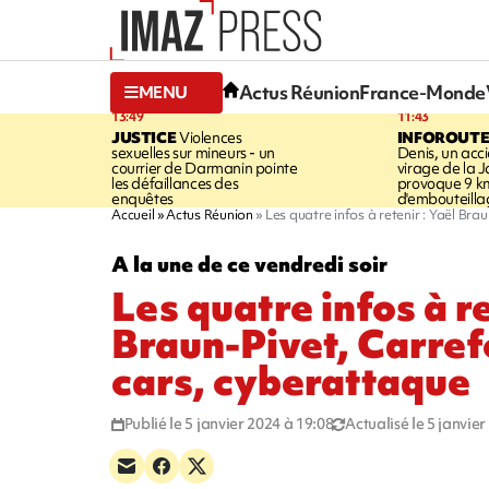
Actus Réunion
France-Monde
MENU
13:49
11:43
JUSTICE
Violences
INFOROUT
sexuelles sur mineurs - un
Denis, un acci
courrier de Darmanin pointe
virage de la 
les défaillances des
provoque 9 k
enquêtes
d'embouteilla
Accueil
Actus Réunion
Les quatre infos à retenir : Yaël Br
A la une de ce vendredi soir
Les quatre infos à re
Braun-Pivet, Carref
cars, cyberattaque
Publié le 5 janvier 2024 à 19:08
Actualisé le 5 janvie