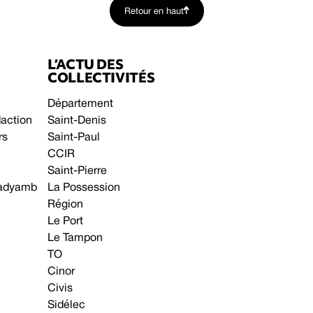
Retour en haut
L’ACTU DES
COLLECTIVITÉS
Département
daction
Saint-Denis
rs
Saint-Paul
CCIR
Saint-Pierre
 gadyamb
La Possession
Région
Le Port
Le Tampon
TO
Cinor
Civis
Sidélec