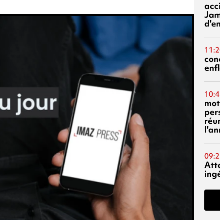
acci
Jam
d'e
11:2
con
enf
10:4
mot
per
réu
l'a
09:2
Att
ing