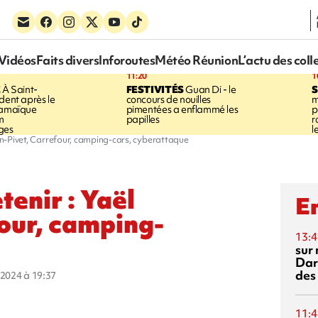
Vidéos
Faits divers
Inforoutes
Météo Réunion
L’actu des coll
11:20
1
E
À Saint-
FESTIVITÉS
Guan Di - le
S
dent après le
concours de nouilles
m
Jamaïque
pimentées a enflammé les
p
m
papilles
r
ges
l
aun-Pivet, Carrefour, camping-cars, cyberattaque
tenir : Yaël
En
our, camping-
13:4
sur 
Dar
des
r 2024 à 19:37
11:4