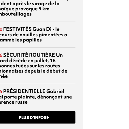
dent après le virage de la
aïque provoque 9 km
mbouteillages
FESTIVITÉS
Guan Di - le
0
cours de nouilles pimentées a
lammé les papilles
SÉCURITÉ ROUTIÈRE
Un
6
ard décède en juillet, 18
sonnes tuées sur les routes
nionnaises depuis le début de
nnée
PRÉSIDENTIELLE
Gabriel
5
al porte plainte, dénonçant une
érence russe
PLUS D’INFOS