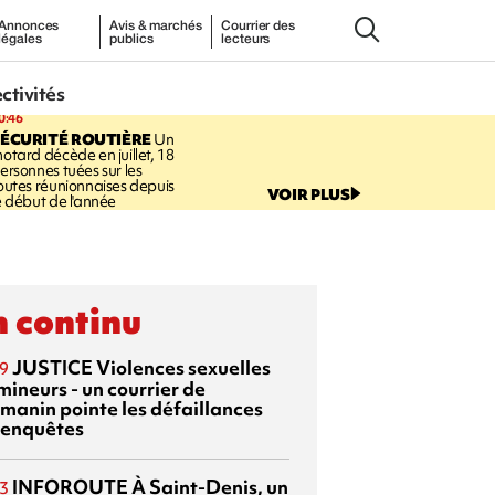
Annonces
Avis & marchés
Courrier des
légales
publics
lecteurs
ectivités
0:46
ÉCURITÉ ROUTIÈRE
Un
otard décède en juillet, 18
ersonnes tuées sur les
outes réunionnaises depuis
VOIR PLUS
e début de l'année
 continu
JUSTICE
Violences sexuelles
9
mineurs - un courrier de
manin pointe les défaillances
 enquêtes
INFOROUTE
À Saint-Denis, un
3