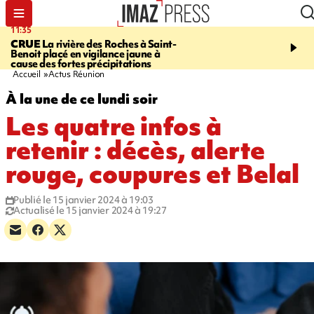
11:35
11:57
CRUE
La rivière des Roches à Saint-
SAINT-DENIS
Le télép
Benoit placé en vigilance jaune à
Papang a repris du servi
cause des fortes précipitations
Accueil
Actus Réunion
À la une de ce lundi soir
Les quatre infos à
retenir : décès, alerte
rouge, coupures et Belal
Publié le 15 janvier 2024 à 19:03
Actualisé le 15 janvier 2024 à 19:27