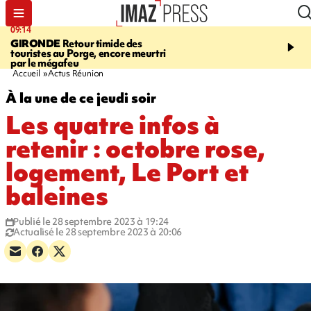
09:14
13:09
GIRONDE
Retour timide des
CONFLIT
Des échanges
touristes au Porge, encore meurtri
font cinq morts en Ukrai
par le mégafeu
Russie
Accueil
Actus Réunion
À la une de ce jeudi soir
Les quatre infos à
retenir : octobre rose,
logement, Le Port et
baleines
Publié le 28 septembre 2023 à 19:24
Actualisé le 28 septembre 2023 à 20:06