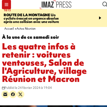
10:13
12:23
ROUTE DE LA MONTAGNE
Un
PRUDENCE
Les jouets
cycliste évacué en urgence absolue
peuvent éclater et brûler
après une collision avec une voiture
Accueil
Actus Réunion
À la une de ce samedi soir
Les quatre infos à
retenir : voitures
ventouses, Salon de
l'Agriculture, village
Réunion et Macron
Publié le 24 février 2024 à 19:04