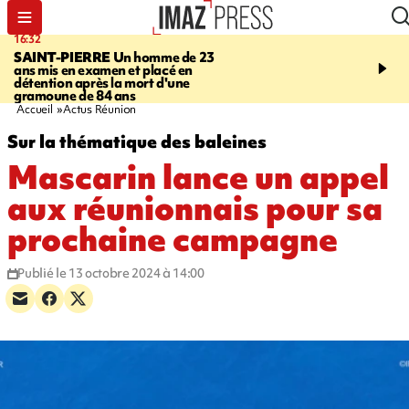
16:32
21:08
SAINT-PIERRE
Un homme de 23
MONDE
Arabie saoudit
ans mis en examen et placé en
et Turquie scellent un p
détention après la mort d'une
défense en pleine guerr
gramoune de 84 ans
Orient
Accueil
Actus Réunion
Sur la thématique des baleines
Mascarin lance un appel
aux réunionnais pour sa
prochaine campagne
Publié le 13 octobre 2024 à 14:00