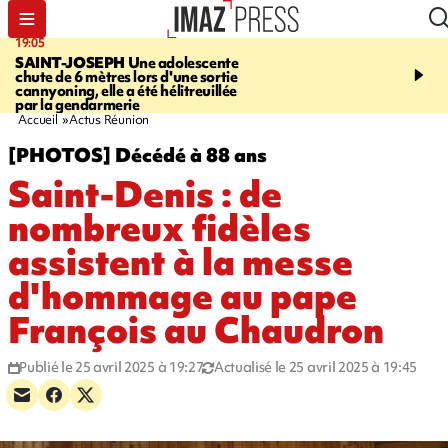
19:05
20:44
SAINT-JOSEPH
Une adolescente
À RETENIR CE SOIR
G
chute de 6 mètres lors d'une sortie
rouée de coups, cycliste,
cannyoning, elle a été hélitreuillée
personne disparue et c
par la gendarmerie
para-natation
Accueil
Actus Réunion
[PHOTOS] Décédé à 88 ans
Saint-Denis : de
nombreux fidèles
assistent à la messe
d'hommage au pape
François au Chaudron
Publié le 25 avril 2025 à 19:27
Actualisé le 25 avril 2025 à 19:45