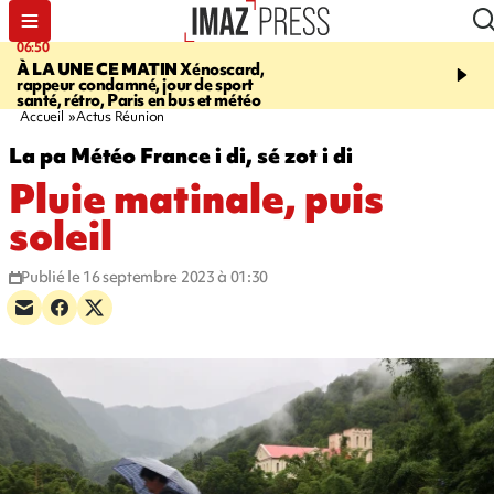
06:50
08:53
À LA UNE CE MATIN
Xénoscard,
SAINT-PAUL
Jour de S
rappeur condamné, jour de sport
2026 - bouger, s’informe
santé, rétro, Paris en bus et météo
soin de sa santé
Accueil
Actus Réunion
La pa Météo France i di, sé zot i di
Pluie matinale, puis
soleil
Publié le 16 septembre 2023 à 01:30