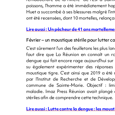
poissons, l’homme a été immédiatement happ
Huet a succombé à ses blessures malgré l’in
ont été recensées, dont 10 mortelles, relançan
Lire aussi : Un pêcheur de 41 ans mortellem
Février – un moustique stérile pour lutter c
C’est sûrement l’un des feuilletons les plus lo
faut dire que La Réunion en connaît un r
dengue qui fait encore rage aujourd’hui sur l’
su également expérimenter des réponses in
moustique tigre. C’est ainsi que 2019 a ét
par l’Institut de Recherche et de Dévelop
commune de Sainte-Marie. Objectif : limi
maladie. Imaz Press Réunion avait plongé d
stériles afin de comprendre cette technique.
Lire aussi : Lutte contre la dengue : les mous