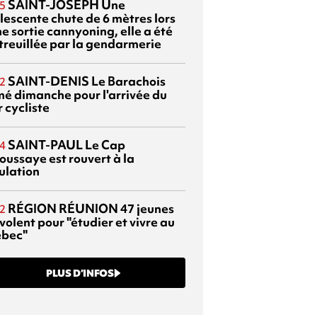
SAINT-JOSEPH
Une
5
lescente chute de 6 mètres lors
e sortie cannyoning, elle a été
itreuillée par la gendarmerie
SAINT-DENIS
Le Barachois
2
mé dimanche pour l'arrivée du
 cycliste
SAINT-PAUL
Le Cap
4
oussaye est rouvert à la
ulation
RÉGION RÉUNION
47 jeunes
2
volent pour "étudier et vivre au
bec"
PLUS D’INFOS