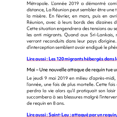
Métropole. L’année 2019 a démontré comb
distance, La Réunion peut sembler être une te
la misère. En février, en mars, puis en av
Réunion, avec à leurs bords des dizaines de
Cette situation engendrera des tensions au se
les anti migrants. Quand aux Sri-Lankais, 
verront reconduits dans leur pays d’origine.
d’interception semblent avoir endigué le phé
Lire aussi : Les 120 migrants hébergés dan
Mai – Une nouvelle attaque de requin tue u
Le jeudi 9 mai 2019 en milieu d’après-midi
l’année, une fois de plus mortelle. Cette foi
perdra la vie alors qu’il pratiquait son lois
succombera à ses blessures malgré l’interven
de requin en 8 ans.
Lire aussi : Saint-Leu : attaqué par un requin