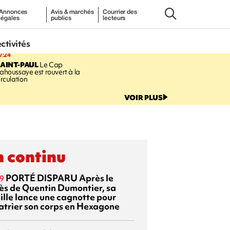
Annonces
Avis & marchés
Courrier des
légales
publics
lecteurs
ectivités
7:24
AINT-PAUL
Le Cap
ahoussaye est rouvert à la
irculation
VOIR PLUS
 continu
PORTÉ DISPARU
Après le
9
ès de Quentin Dumontier, sa
ille lance une cagnotte pour
atrier son corps en Hexagone