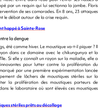
é par un requin qui lui sectionna la jambe. Floris
tervention de ses camarades. En 8 ans, 23 attaques
t le débat autour de la crise requin.
ent happé à Sainte-Rose
ontre la dengue
ngs, été comme hiver. Le moustique va-t-il piquer ? Il
ayon dans ce domaine avec le chikungunya et la
île. Si elle y connaît un rayon sur la maladie, elle a
novantes pour lutter contre la prolifération du
é marqué par une première expérimentation lancée
pement de lâchers de moustiques stériles sur la
ter la prolifération des moustiques porteurs de
ans le laboratoire où sont élevés ces moustiques
tiques stériles prêts au décollage