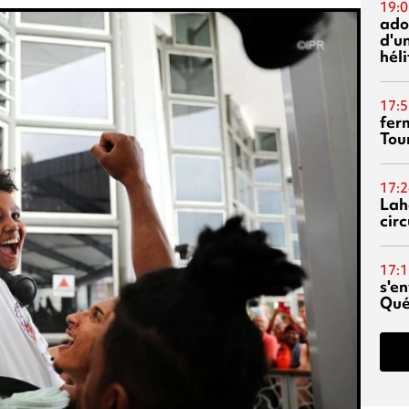
19:0
ado
d'un
hél
17:5
fer
Tour
17:2
Lah
circ
17:1
s'en
Qué