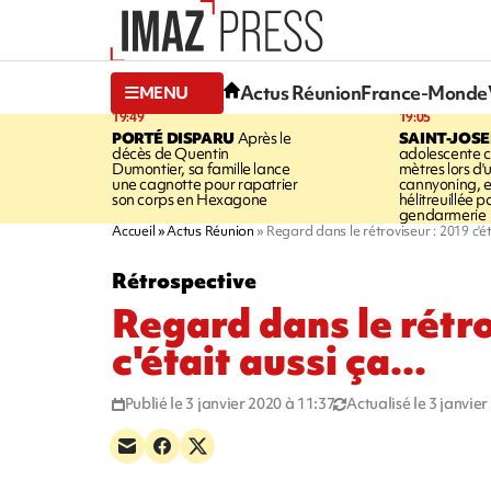
Actus Réunion
France-Monde
MENU
19:49
19:05
PORTÉ DISPARU
Après le
SAINT-JOS
décès de Quentin
adolescente c
Dumontier, sa famille lance
mètres lors d'
une cagnotte pour rapatrier
cannyoning, el
son corps en Hexagone
hélitreuillée p
gendarmerie
Accueil
Actus Réunion
Regard dans le rétroviseur : 2019 c'éta
Rétrospective
Regard dans le rétr
c'était aussi ça...
Publié le 3 janvier 2020 à 11:37
Actualisé le 3 janvie