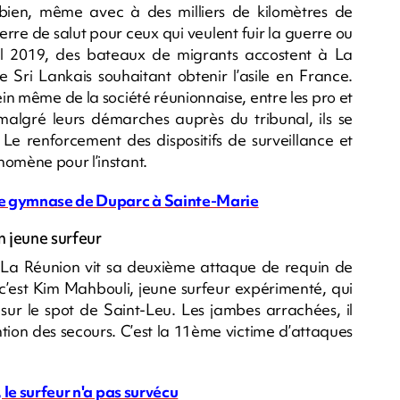
ien, même avec à des milliers de kilomètres de
rre de salut pour ceux qui veulent fuir la guerre ou
ril 2019, des bateaux de migrants accostent à La
 Sri Lankais souhaitant obtenir l’asile en France.
in même de la société réunionnaise, entre les pro et
malgré leurs démarches auprès du tribunal, ils se
 Le renforcement des dispositifs de surveillance et
nomène pour l’instant.
s le gymnase de Duparc à Sainte-Marie
n jeune surfeur
, La Réunion vit sa deuxième attaque de requin de
s c’est Kim Mahbouli, jeune surfeur expérimenté, qui
ir sur le spot de Saint-Leu. Les jambes arrachées, il
tion des secours. C’est la 11ème victime d’attaques
, le surfeur n'a pas survécu