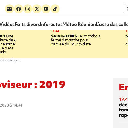
Vidéos
Faits divers
Inforoutes
Météo Réunion
L’actu des coll
17:52
1
EPH
Une
SAINT-DENIS
Le Barachois
S
hute de 6
fermé dimanche pour
L
une sortie
l'arrivée du Tour cycliste
c
le a été
ar la
it aussi ça...
oviseur : 2019
En
19:4
déc
r 2020 à 14:41
fam
rap