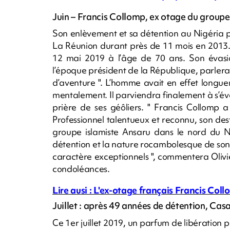
Juin – Francis Collomp, ex otage du groupe
Son enlèvement et sa détention au Nigéria p
La Réunion durant près de 11 mois en 2013. 
12 mai 2019 à l’âge de 70 ans. Son évasio
l’époque président de la République, parlera
d’aventure ". L’homme avait en effet longu
mentalement. Il parviendra finalement à s’
prière de ses géôliers. " Francis Collomp
Professionnel talentueux et reconnu, son de
groupe islamiste Ansaru dans le nord du Ni
détention et la nature rocambolesque de son
caractère exceptionnels ", commentera Oliv
condoléances.
Lire ausi : L'ex-otage français Francis Col
Juillet : après 49 années de détention, C
Ce 1er juillet 2019, un parfum de libérati