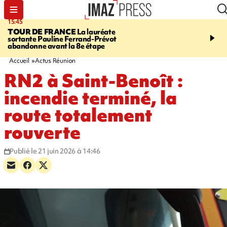
15:45
20:17
TOUR DE FRANCE
La lauréate
À RETENIR CE SOIR
Sé
sortante Pauline Ferrand-Prévot
routière, concours de nou
abandonne avant la 8e étape
du littoral fermée, courr
Darmanin et évacuation
Accueil
Actus Réunion
RN2 à Saint-Benoît :
incendie terminé, la
route totalement
rouverte
Publié le 21 juin 2026 à 14:46