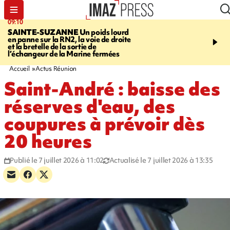
09:10
11:22
SAINTE-SUZANNE
Un poids lourd
OPÉRATIONS DE
en panne sur la RN2, la voie de droite
DÉSTABILISATION
A h
et la bretelle de la sortie de
la présidentielle, les ing
l’échangeur de la Marine fermées
russes se multiplient
Accueil
Actus Réunion
Saint-André : baisse des
réserves d'eau, des
coupures à prévoir dès
20 heures
Publié le 7 juillet 2026 à 11:02
Actualisé le 7 juillet 2026 à 13:35