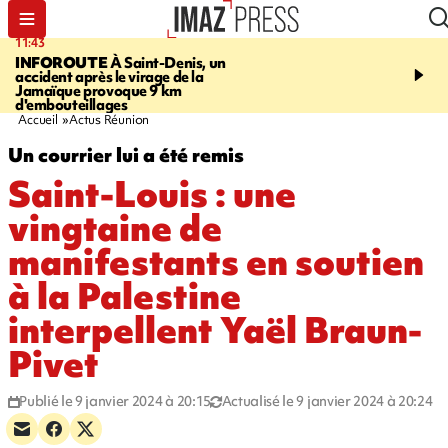
11:43
16:35
INFOROUTE
À Saint-Denis, un
PITON DE LA FOURN
accident après le virage de la
gendarmes évacuent un
Jamaïque provoque 9 km
randonneuse blessée, d
d'embouteillages
conditions météorologiqu
Accueil
Actus Réunion
Un courrier lui a été remis
Saint-Louis : une
vingtaine de
manifestants en soutien
à la Palestine
interpellent Yaël Braun-
Pivet
Publié le 9 janvier 2024 à 20:15
Actualisé le 9 janvier 2024 à 20:24