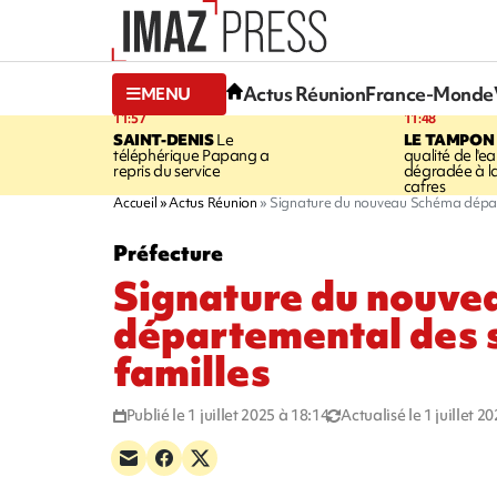
Actus Réunion
France-Monde
MENU
11:57
11:48
SAINT-DENIS
Le
LE TAMPON
téléphérique Papang a
qualité de l'ea
repris du service
dégradée à la
cafres
Accueil
Actus Réunion
Signature du nouveau Schéma départ
Préfecture
Signature du nouv
départemental des 
familles
Publié le 1 juillet 2025 à 18:14
Actualisé le 1 juillet 2