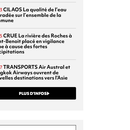
CILAOS
La qualité de l’eau
3
radée sur l’ensemble de la
mmune
CRUE
La rivière des Roches à
5
nt-Benoit placé en vigilance
ne à cause des fortes
cipitations
TRANSPORTS
Air Austral et
7
gkok Airways ouvrent de
elles destinations vers l’Asie
PLUS D’INFOS