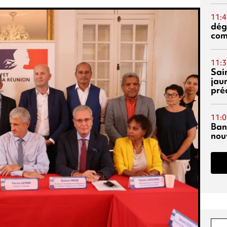
11:4
dég
co
11:3
Sai
jau
pré
11:0
Ban
nouv