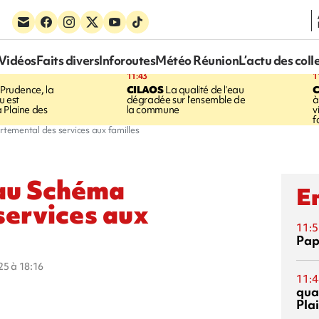
Vidéos
Faits divers
Inforoutes
Météo Réunion
L’actu des coll
11:43
1
Prudence, la
CILAOS
La qualité de l’eau
u est
dégradée sur l’ensemble de
à
 Plaine des
la commune
v
f
emental des services aux familles
eau Schéma
En
services aux
11:5
Pap
025 à 18:16
11:4
qual
Pla