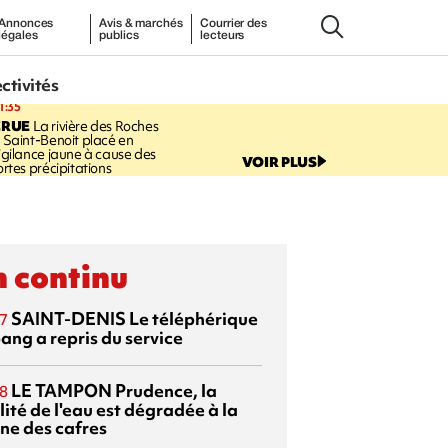
Annonces
Avis & marchés
Courrier des
légales
publics
lecteurs
ectivités
1:35
CRUE
La rivière des Roches
 Saint-Benoit placé en
igilance jaune à cause des
VOIR PLUS
ortes précipitations
 continu
SAINT-DENIS
Le téléphérique
7
ang a repris du service
LE TAMPON
Prudence, la
8
ité de l'eau est dégradée à la
ine des cafres