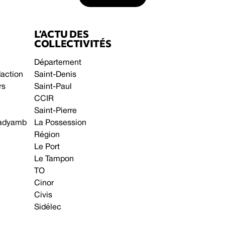
L’ACTU DES
COLLECTIVITÉS
Département
daction
Saint-Denis
rs
Saint-Paul
CCIR
Saint-Pierre
 gadyamb
La Possession
Région
Le Port
Le Tampon
TO
Cinor
Civis
Sidélec