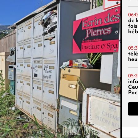
06:0
de 
fois
béb
05:3
tél
heu
05:2
inf
Ceu
Poc