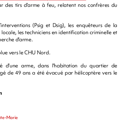
r des tirs d'arme à feu, relatent nos confrères du
terventions (Psig et Dsig), les enquêteurs de la
cale, les techniciens en identification criminelle et
cherche d'arme.
olue vers le CHU Nord.
té d'une arme, dans l'habitation du quartier de
âgé de 49 ans a été évacué par hélicoptère vers le
m
nte-Marie