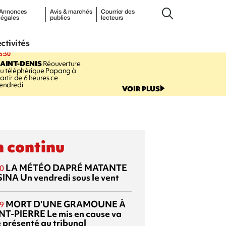
Annonces
Avis & marchés
Courrier des
légales
publics
lecteurs
ectivités
5:30
AINT-DENIS
Réouverture
u téléphérique Papang à
artir de 6 heures ce
endredi
VOIR PLUS
 continu
LA MÉTÉO DAPRÉ MATANTE
0
SINA
Un vendredi sous le vent
MORT D'UNE GRAMOUNE À
9
NT-PIERRE
Le mis en cause va
e présenté au tribunal