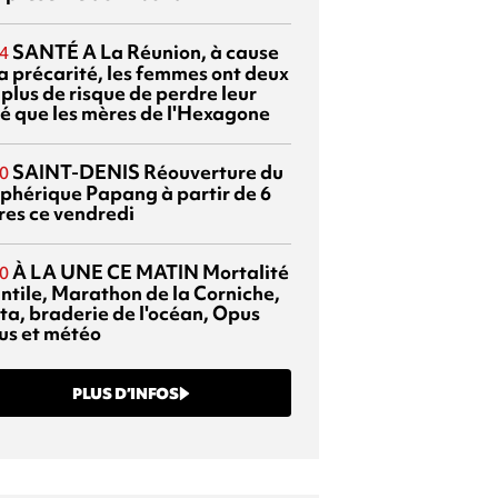
SANTÉ
A La Réunion, à cause
4
la précarité, les femmes ont deux
 plus de risque de perdre leur
é que les mères de l'Hexagone
SAINT-DENIS
Réouverture du
0
éphérique Papang à partir de 6
res ce vendredi
À LA UNE CE MATIN
Mortalité
0
antile, Marathon de la Corniche,
ta, braderie de l'océan, Opus
us et météo
PLUS D’INFOS