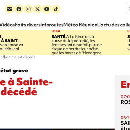
Vidéos
Faits divers
Inforoutes
Météo Réunion
L’actu des coll
06:04
0
E
SANTÉ
A La Réunion, à
S
À SAINT-
cause de la précarité, les
d
s en cause va
femmes ont deux fois plus de
p
au tribunal
risque de perdre leur bébé
v
que les mères de l'Hexagone
 : l'homme est décédé
 état grave
e à Sainte-
En
t décédé
07:0
RO
06:2
SAI
êtr