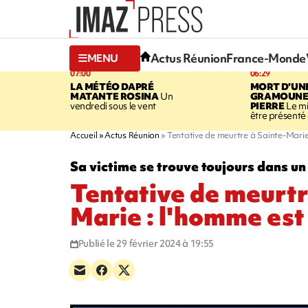
Actus Réunion
France-Monde
MENU
07:00
06:29
LA MÉTÉO DAPRÉ
MORT D'UN
MATANTE ROSINA
Un
GRAMOUNE 
vendredi sous le vent
PIERRE
Le mi
être présenté 
Accueil
Actus Réunion
Tentative de meurtre à Sainte-Marie
Sa victime se trouve toujours dans un
Tentative de meurtr
Marie : l'homme es
Publié le 29 février 2024 à 19:55