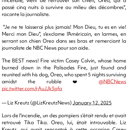
l’incendie, vient de retrouver son chien, Oreo, qui a
passé cinq nuits à survivre au milieu des décombres",
raconte la journaliste.
"Je ne te laisserai plus jamais! Mon Dieu, tu es en vie!
Merci mon Dieu", s'exclame l'Américain, en larmes, en
serrant son chien Oreo dans ses bras et remerciant la
journaliste de NBC News pour son aide.
The BEST news! Fire victim Casey Colvin, whose home
burned down in the Palisades Fire, just found and
reunited with his dog, Oreo, who spent 5 nights surviving
amidst the rubble ❤️
@NBCNews
pic.twitter.com/rAuJJk3pfa
— Liz Kreutz (@LizKreutzNews)
January 12, 2025
Lors de l'incendie, un des pompiers s’était rendu et avait
retrouvé Tika Tika. Oreo, lui, était introuvable. Liz
Kreutz, qui avait rencontré à cette occasion Casey