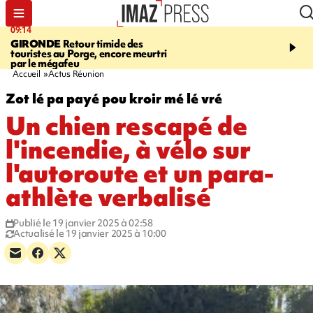
09:14
13:09
GIRONDE
Retour timide des
CONFLIT
Des échanges
touristes au Porge, encore meurtri
font cinq morts en Ukrai
par le mégafeu
Russie
Accueil
Actus Réunion
Zot lé pa payé pou kroir mé lé vré
Un chien rescapé de
l'incendie, à vélo sur
l'autoroute et un para-
athlète verbalisé
Publié le 19 janvier 2025 à 02:58
Actualisé le 19 janvier 2025 à 10:00