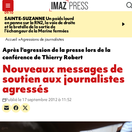
09:10
11:22
SAINTE-SUZANNE
Un poids lourd
OPÉRATIONS DE
en panne sur la RN2, la voie de droite
DÉSTABILISATION
A h
et la bretelle de la sortie de
la présidentielle, les ing
l’échangeur de la Marine fermées
russes se multiplient
Accueil
Agressions de journalistes
Après l'agression de la presse lors de la
conférence de Thierry Robert
Nouveaux messages de
soutien aux journalistes
agressés
Publié le 17 septembre 2012 à 11:52