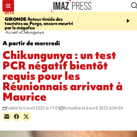
09:14
13:09
GIRONDE
Retour timide des
CONFLIT
Des échanges
touristes au Porge, encore meurtri
font cinq morts en Ukrai
par le mégafeu
Russie
Accueil
Chikungunya
A partir de mercredi
Chikungunya : un test
PCR négatif bientôt
requis pour les
Réunionnais arrivant à
Maurice
Publié le 5 avril 2025 à 17:59
Actualisé le 6 avril 2025 à 04:50