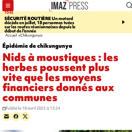
10:46
13:49
SÉCURITÉ ROUTIÈRE
Un motard
JUSTICE
Violences sexu
décède en juillet, 18 personnes tuées
mineurs - un courrier d
sur les routes réunionnaises depuis le
pointe les défaillances 
début de l'année
Accueil
Chikungunya
Épidémie de chikungunya
Nids à moustiques : les
herbes poussent plus
vite que les moyens
financiers donnés aux
communes
Publié le 18 avril 2025 à 13:24