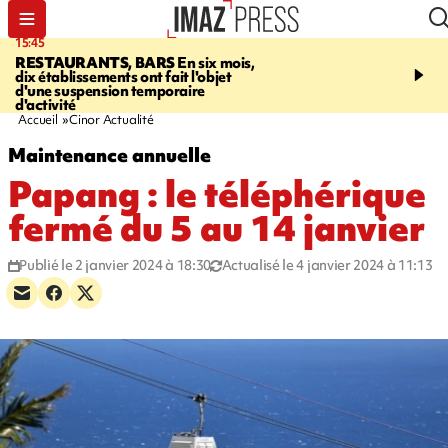
15:45
17:17
RESTAURANTS, BARS
En six mois,
"LE DERNIER REFUG
dix établissements ont fait l'objet
Angeles, un homme vit 
d'une suspension temporaire
panneau publicitaire po
d'activité
promouvoir un film Netf
Accueil
Cinor Actualité
Maintenance annuelle
Papang : le téléphérique
fermé du 5 au 14 janvier
Publié le 2 janvier 2024 à 18:30
Actualisé le 4 janvier 2024 à 11:13