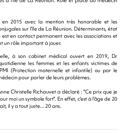
les à l’île de La Réunion. Rôle et place du médecin
en 2015 avec la mention très honorable et les
s conjugales sur l’île de La Réunion. Déterminants, état
le est en contact permanent avec les associations et
ont un rôle important à jouer.
nelle, à son cabinet médical ouvert en 2019, Dr
otidienne les femmes et les enfants victimes de
 PMI (Protection maternelle et infantile) ou par le
n médecin pour parler de leurs problèmes.
Anne Christelle Richauvet a déclaré : "Ce prix que je
ur moi un symbole fort". En effet, c'est à l'âge de 20
, il y a tout juste... 20 ans.