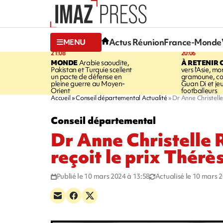
Actus Réunion
France-Monde
MENU
21:08
20:06
MONDE
Arabie saoudite,
À RETENIR 
Pakistan et Turquie scellent
vers l'Asie, mo
un pacte de défense en
gramoune, co
pleine guerre au Moyen-
Guan Di et je
Orient
footballeurs
Accueil
Conseil départemental Actualité
Dr Anne Christelle 
Conseil départemental
Dr Anne Christelle 
reçoit le prix Thérès
Publié le 10 mars 2024 à 13:58
Actualisé le 10 mars 