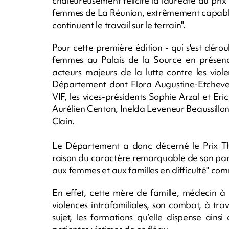
chaleureusement félicité la lauréate du prix
femmes de La Réunion, extrêmement capables
continuent le travail sur le terrain".
Pour cette première édition - qui s'est dérou
femmes au Palais de la Source en présence 
acteurs majeurs de la lutte contre les viol
Département dont Flora Augustine-Etchever
VIF, les vices-présidents Sophie Arzal et Er
Aurélien Centon, Inelda Leveneur Beaussill
Clain.
Le Département a donc décerné le Prix Thér
raison du caractère remarquable de son par
aux femmes et aux familles en difficulté" comm
En effet, cette mère de famille, médecin à L
violences intrafamiliales, son combat, à trav
sujet, les formations qu’elle dispense ainsi