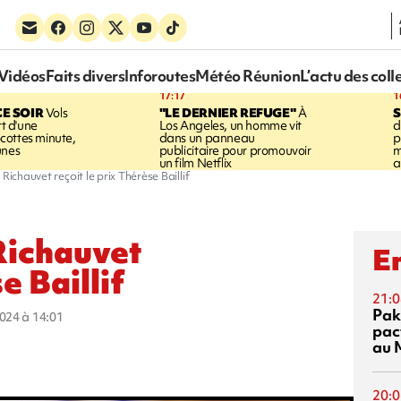
Vidéos
Faits divers
Inforoutes
Météo Réunion
L’actu des coll
17:17
1
CE SOIR
Vols
"LE DERNIER REFUGE"
À
S
rt d'une
Los Angeles, un homme vit
d
cottes minute,
dans un panneau
p
unes
publicitaire pour promouvoir
m
un film Netflix
a
Richauvet reçoit le prix Thérèse Baillif
Richauvet
En
e Baillif
21:0
Pak
2024 à 14:01
pac
au 
20:0