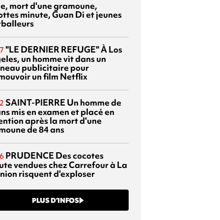
sie, mort d'une gramoune,
ottes minute, Guan Di et jeunes
tballeurs
"LE DERNIER REFUGE"
À Los
7
eles, un homme vit dans un
neau publicitaire pour
mouvoir un film Netflix
SAINT-PIERRE
Un homme de
2
ans mis en examen et placé en
ention après la mort d'une
moune de 84 ans
PRUDENCE
Des cocotes
6
ute vendues chez Carrefour à La
nion risquent d'exploser
PLUS D’INFOS