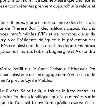
 portant son nom : "Je suis heureuse que des jeunes
 et compétentes prennent aujourd'hui la relève et
lée le 8 mars, journée internationale des droits des
de Thérèse Baillif, des militants associatifs, des
ences intrafamiliales (VIF) et de nombreux élus du
ry, vice-Présidente déléguée à la prévention des
ic Férrère ainsi que des Conseillers départementaux
on, Jeanne Hoarau, Fabiola Lagourgue et Alexandra
èse Baillif au Dr Anne Christelle Richauvet, "en
cours ainsi que de son engagement à venir en aide
e l'a précisé Cyrille Melchior.
a Rivière-Saint-Louis, a fait de la lutte contre les
ers les études scientifiques qu’elle a menées sur le
 que de l’accueil bienveillant qu’elle réserve à ses