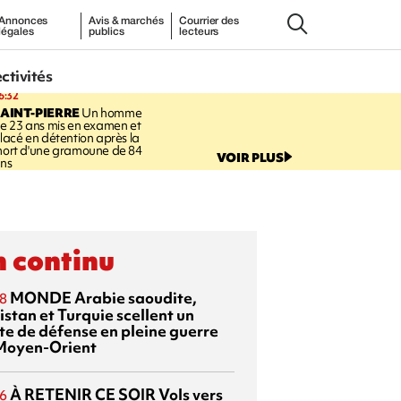
Annonces
Avis & marchés
Courrier des
légales
publics
lecteurs
ectivités
6:32
AINT-PIERRE
Un homme
e 23 ans mis en examen et
lacé en détention après la
ort d'une gramoune de 84
VOIR PLUS
ns
 continu
MONDE
Arabie saoudite,
8
istan et Turquie scellent un
te de défense en pleine guerre
Moyen-Orient
À RETENIR CE SOIR
Vols vers
6