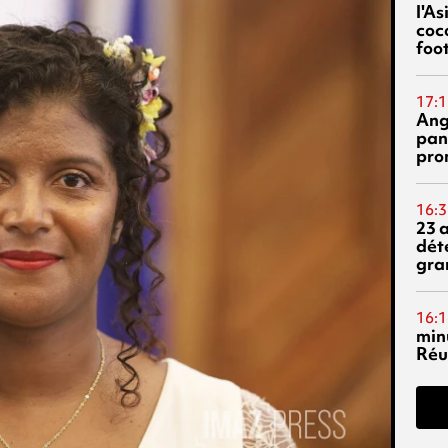
l'A
coc
foo
17:1
Ang
pan
pro
16:3
23 
dét
gra
16:1
min
Réu