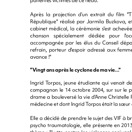
patientes victimes de ce fléau.
Après la projection d’un extrait du film "
République" réalisé par Jarmila Buzkova, et
cabinet médical, la cérémonie s'est achev
chanson spécialement dédiée pour l'occ
accompagnée par les élus du Conseil dépa
refrain, porteur d'espoir adressé aux femme
avance !"
"Vingt ans après le cyclone de ma vie..."
Ingrid Torpos, jeune étudiante qui venait d
compagnon le 14 octobre 2004, sur sur le p
drame a bouleversé la vie d'Anne Christelle
médecine et dont Ingrid Torpos était la sœur d
Elle a décidé de prendre le sujet des VIF à b
psycho traumatologie, elle présente en 20