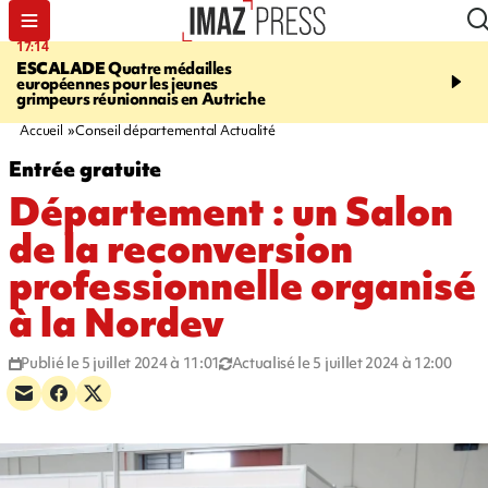
17:14
20:46
ESCALADE
Quatre médailles
À RETENIR CE SOIR
M
européennes pour les jeunes
rencontre Stop VIF, req
grimpeurs réunionnais en Autriche
bouledogue, grimpeurs p
contrôles routiers
Accueil
Conseil départemental Actualité
Entrée gratuite
Département : un Salon
de la reconversion
professionnelle organisé
à la Nordev
Publié le 5 juillet 2024 à 11:01
Actualisé le 5 juillet 2024 à 12:00