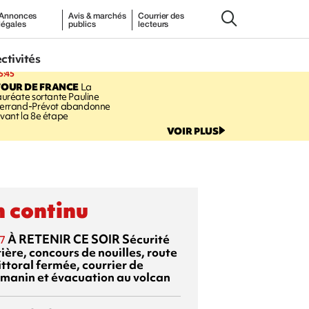
Annonces
Avis & marchés
Courrier des
légales
publics
lecteurs
ectivités
5:45
TOUR DE FRANCE
La
auréate sortante Pauline
errand-Prévot abandonne
vant la 8e étape
VOIR PLUS
 continu
À RETENIR CE SOIR
Sécurité
7
ière, concours de nouilles, route
ittoral fermée, courrier de
manin et évacuation au volcan