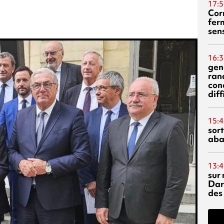
17:5
Corn
fer
sen
16:3
gen
ran
con
diff
15:4
sor
aba
13:4
sur 
Dar
des