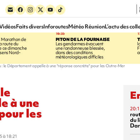
Vidéos
Faits divers
Inforoutes
Météo Réunion
L’actu des coll
16:35
1
E
Marathon de
PITON DE LA FOURNAISE
la route du
Les gendarmes évacuent
l
ée ce dimanche
une randonneuse blessée,
F
 sens Nord-
dans des conditions
a
météorologiques difficiles
 : le Département appelle à une "réponse concrète" pour les Outre-Mer
le
En
e à une
20:1
pour les
rout
du l
Dar
5 à 18:21