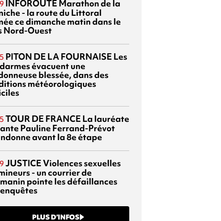
INFOROUTE
Marathon de la
9
iche - la route du Littoral
mée ce dimanche matin dans le
s Nord-Ouest
PITON DE LA FOURNAISE
Les
5
darmes évacuent une
donneuse blessée, dans des
ditions météorologiques
iciles
TOUR DE FRANCE
La lauréate
5
tante Pauline Ferrand-Prévot
ndonne avant la 8e étape
JUSTICE
Violences sexuelles
9
mineurs - un courrier de
manin pointe les défaillances
 enquêtes
PLUS D’INFOS