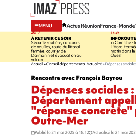
Actus Réunion
France-Monde
MENU
20:17
17:59
À RETENIR CE SOIR
INFOROUT
Sécurité routière, concours
la Corniche - 
de nouilles, route du littoral
Littoral ferm
fermée, courrier de
matin dans le
Darmanin et évacuation au
Ouest
volcan
Accueil
Conseil départemental Actualité
Dépenses sociales
Rencontre avec François Bayrou
Dépenses sociales : 
Département appell
"réponse concrète" 
Outre-Mer
Publié le 21 mai 2025 à 18:12
Actualisé le 21 mai 202