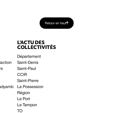
Retour en haut
L’ACTU DES
COLLECTIVITÉS
Département
daction
Saint-Denis
rs
Saint-Paul
CCIR
Saint-Pierre
 gadyamb
La Possession
Région
Le Port
Le Tampon
TO