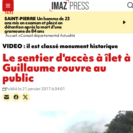
16:32
21:08
SAINT-PIERRE
Un homme de 23
MONDE
Arabie saoudit
ans mis en examen et placé en
et Turquie scellent un p
détention après la mort d'une
défense en pleine guerr
gramoune de 84 ans
Orient
Accueil
Conseil départemental Actualité
VIDEO : il est classé monument historique
Le sentier d'accès à îlet à
Guillaume rouvre au
public
Publié le 21 janvier 2017 à 04:01