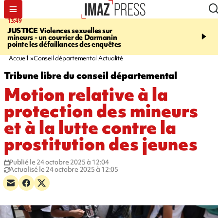
13:49
17:59
JUSTICE
Violences sexuelles sur
INFOROUTE
Marathon 
mineurs - un courrier de Darmanin
Corniche - la route du L
pointe les défaillances des enquêtes
ce dimanche matin dans 
Nord-Ouest
Accueil
Conseil départemental Actualité
Tribune libre du conseil départemental
Motion relative à la
protection des mineurs
et à la lutte contre la
prostitution des jeunes
Publié le 24 octobre 2025 à 12:04
Actualisé le 24 octobre 2025 à 12:05