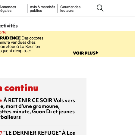
Annonces
Avis & marchés
Courrier des
légales
publics
lecteurs
ectivités
6:16
PRUDENCE
Des cocotes
inute vendues chez
arrefour à La Réunion
isquent d'exploser
VOIR PLUS
 continu
À RETENIR CE SOIR
Vols vers
6
sie, mort d'une gramoune,
ottes minute, Guan Di et jeunes
tballeurs
"LE DERNIER REFUGE"
À Los
7