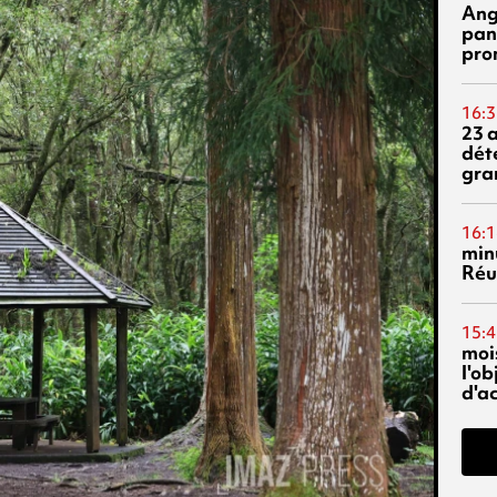
Ang
pan
pro
16:3
23 
dét
gra
16:1
min
Réu
15:4
mois
l'o
d'ac