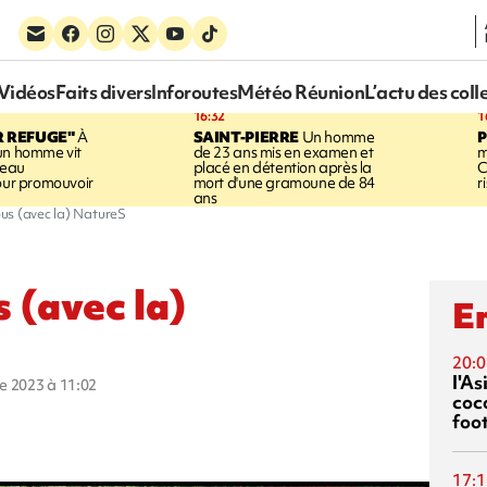
Vidéos
Faits divers
Inforoutes
Météo Réunion
L’actu des coll
16:32
1
R REFUGE"
À
SAINT-PIERRE
Un homme
un homme vit
de 23 ans mis en examen et
m
neau
placé en détention après la
C
pour promouvoir
mort d'une gramoune de 84
r
ans
us (avec la) NatureS
 (avec la)
En
20:0
l'A
re 2023 à 11:02
coc
foo
17:1