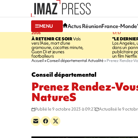
Actus Réunion
France-Monde
MENU
20:06
17:17
À RETENIR CE SOIR
Vols
"LE DERNIE
vers l'Asie, mort d'une
Los Angeles, 
gramoune, cocottes minute,
dans un pan
Guan Di et jeunes
publicitaire 
footballeurs
un film Netflix
Accueil
Conseil départemental Actualité
Prenez Rendez-Vo
Conseil départemental
Prenez Rendez-Vous
NatureS
Publié le 9 octobre 2023 à 09:27
Actualisé le 9 octob