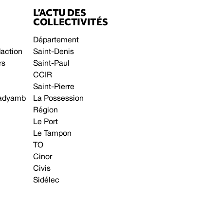
L’ACTU DES
COLLECTIVITÉS
Département
daction
Saint-Denis
rs
Saint-Paul
CCIR
Saint-Pierre
 gadyamb
La Possession
Région
Le Port
Le Tampon
TO
Cinor
Civis
Sidélec