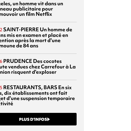
eles, un homme vit dans un
neau publicitaire pour
mouvoir un film Netflix
SAINT-PIERRE
Un homme de
2
ans mis en examen et placé en
ention après la mort d'une
moune de 84 ans
PRUDENCE
Des cocotes
6
ute vendues chez Carrefour à La
nion risquent d'exploser
RESTAURANTS, BARS
En six
5
, dix établissements ont fait
bjet d'une suspension temporaire
tivité
PLUS D’INFOS