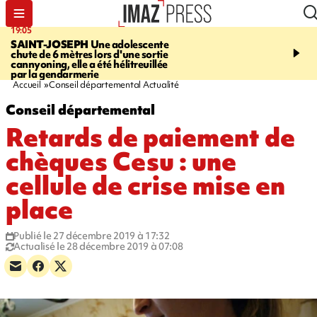
19:05
20:44
SAINT-JOSEPH
Une adolescente
À RETENIR CE SOIR
G
chute de 6 mètres lors d'une sortie
rouée de coups, cycliste,
cannyoning, elle a été hélitreuillée
personne disparue et c
par la gendarmerie
para-natation
Accueil
Conseil départemental Actualité
Conseil départemental
Retards de paiement de
chèques Cesu : une
cellule de crise mise en
place
Publié le 27 décembre 2019 à 17:32
Actualisé le 28 décembre 2019 à 07:08