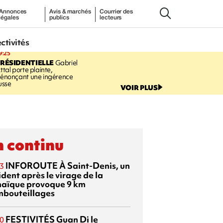
Annonces
Avis & marchés
Courrier des
légales
publics
lecteurs
ectivités
9:25
RÉSIDENTIELLE
Gabriel
ttal porte plainte,
énonçant une ingérence
usse
VOIR PLUS
 continu
INFOROUTE
À Saint-Denis, un
3
dent après le virage de la
aïque provoque 9 km
mbouteillages
FESTIVITÉS
Guan Di
le
0