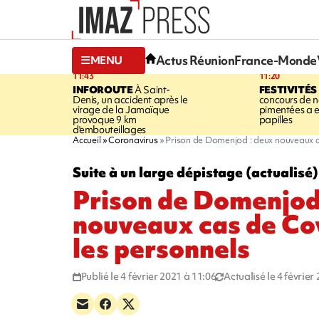
Actus Réunion
France-Monde
MENU
11:43
11:20
INFOROUTE
À Saint-
FESTIVITÉS
Denis, un accident après le
concours de no
virage de la Jamaïque
pimentées a 
provoque 9 km
papilles
d'embouteillages
Accueil
Coronavirus
Prison de Domenjod : deux nouveaux c
Suite à un large dépistage (actualisé)
Prison de Domenjod
nouveaux cas de Co
les personnels
Publié le 4 février 2021 à 11:06
Actualisé le 4 février