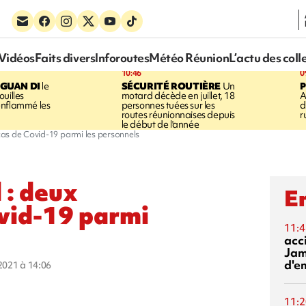
Vidéos
Faits divers
Inforoutes
Météo Réunion
L’actu des coll
10:46
0
GUAN DI
le
SÉCURITÉ ROUTIÈRE
Un
P
uilles
motard décède en juillet, 18
A
enflammé les
personnes tuées sur les
d
routes réunionnaises depuis
r
le début de l'année
as de Covid-19 parmi les personnels
 : deux
En
vid-19 parmi
11:4
acci
Jam
d'e
 2021 à 14:06
11:2