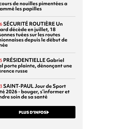
cours de nouilles pimentées a
lammé les papilles
SÉCURITÉ ROUTIÈRE
Un
6
ard décède en juillet, 18
sonnes tuées sur les routes
nionnaises depuis le début de
nnée
PRÉSIDENTIELLE
Gabriel
5
al porte plainte, dénonçant une
érence russe
SAINT-PAUL
Jour de Sport
3
té 2026 - bouger, s’informer et
ndre soin de sa santé
PLUS D’INFOS