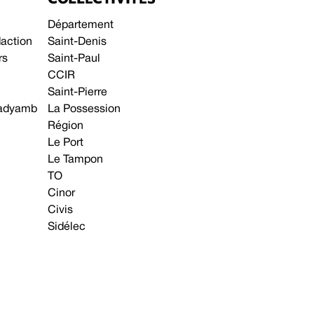
Département
daction
Saint-Denis
rs
Saint-Paul
CCIR
Saint-Pierre
 gadyamb
La Possession
Région
Le Port
Le Tampon
TO
Cinor
Civis
Sidélec
Annonces légales
Avis & Marchés publics