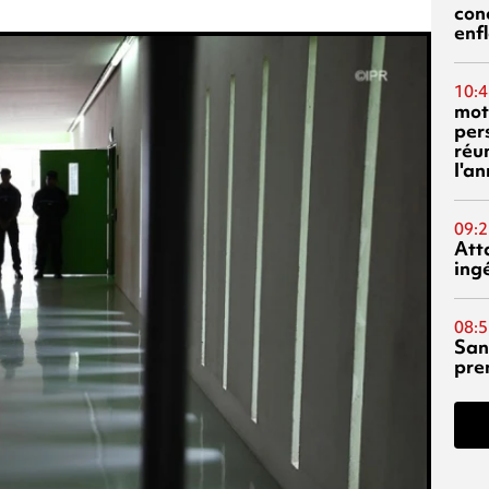
con
enf
10:4
mot
per
réu
l'a
09:2
Att
ing
08:5
San
pre