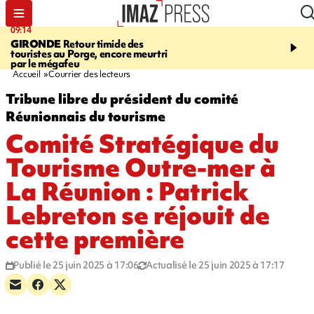
09:14
13:09
GIRONDE
Retour timide des
CONFLIT
Des échanges
touristes au Porge, encore meurtri
font cinq morts en Ukrai
par le mégafeu
Russie
Accueil
Courrier des lecteurs
Tribune libre du président du comité
Réunionnais du tourisme
Comité Stratégique du
Tourisme Outre-mer à
La Réunion : Patrick
Lebreton se réjouit de
cette première
Publié le 25 juin 2025 à 17:06
Actualisé le 25 juin 2025 à 17:17