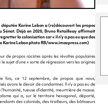
la députée Karine Lebon a (re)découvert les propos
 Sénat. Déjà en 2020, Bruno Retailleay affirmait
regretter la colonisation car « il n’y a pas eu que des
oto Karine Lebon photo RB/www.imazpress.com)
uteur de propos racistes après les révoltes populaires
le sujet d’une « sorte de régression vers les origines
elle fois, ce 12 septembre, de propos que nous,
sés avons le devoir de condamner. Il n’y a pas eu de
e l’humanité, tueuse d’identité, meurtrière de masse.
alisme qui a, sur le territoire hexagonal, déporté,
ndants des colonisés, des tirailleurs, des bâtisseurs