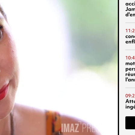
acci
Jam
d'e
11:2
con
enf
10:4
mot
per
réu
l'a
09:2
Att
ing