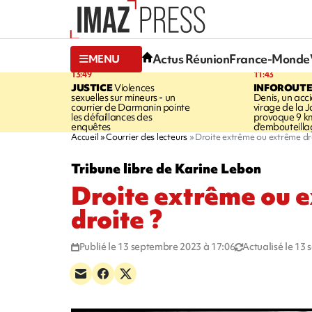
Actus Réunion
France-Monde
MENU
13:49
11:43
JUSTICE
Violences
INFOROUT
sexuelles sur mineurs - un
Denis, un acci
courrier de Darmanin pointe
virage de la 
les défaillances des
provoque 9 k
enquêtes
d'embouteilla
Accueil
Courrier des lecteurs
Droite extrême ou extrême dr
Tribune libre de Karine Lebon
Droite extrême ou 
droite ?
Publié le 13 septembre 2023 à 17:06
Actualisé le 13