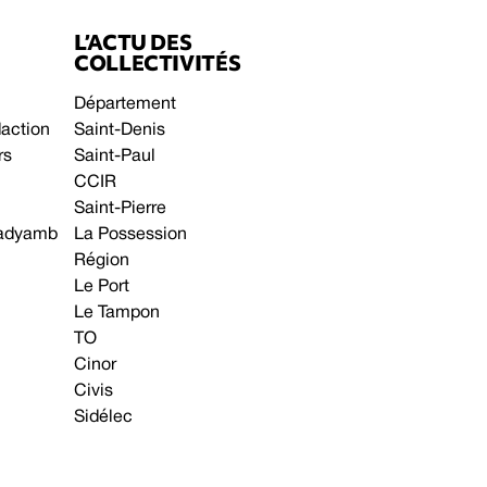
L’ACTU DES
COLLECTIVITÉS
Département
daction
Saint-Denis
rs
Saint-Paul
CCIR
Saint-Pierre
 gadyamb
La Possession
Région
Le Port
Le Tampon
TO
Cinor
Civis
Sidélec