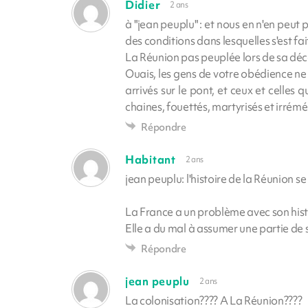
Didier
2 ans
à "jean peuplu" : et nous en n'en peut p
des conditions dans lesquelles s'est fa
La Réunion pas peuplée lors de sa déc
Ouais, les gens de votre obédience ne n
arrivés sur le pont, et ceux et celles 
chaines, fouettés, martyrisés et irrém
Répondre
Habitant
2 ans
jean peuplu: l'histoire de la Réunion
La France a un problème avec son hist
Elle a du mal à assumer une partie de 
Répondre
jean peuplu
2 ans
La colonisation???? A La Réunion????