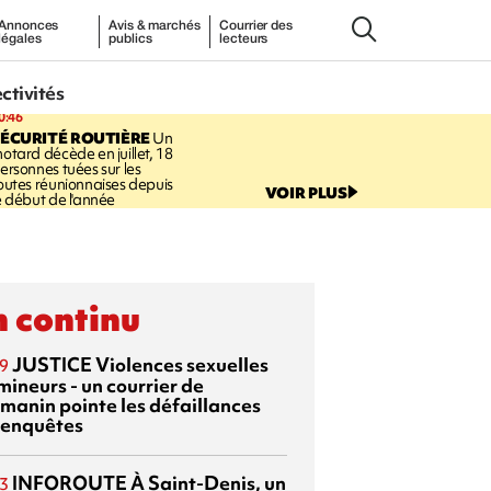
Annonces
Avis & marchés
Courrier des
légales
publics
lecteurs
ectivités
0:46
ÉCURITÉ ROUTIÈRE
Un
otard décède en juillet, 18
ersonnes tuées sur les
outes réunionnaises depuis
VOIR PLUS
e début de l'année
 continu
JUSTICE
Violences sexuelles
9
mineurs - un courrier de
manin pointe les défaillances
 enquêtes
INFOROUTE
À Saint-Denis, un
3