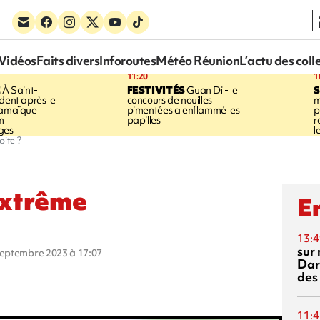
Vidéos
Faits divers
Inforoutes
Météo Réunion
L’actu des coll
11:20
1
E
À Saint-
FESTIVITÉS
Guan Di - le
S
dent après le
concours de nouilles
m
Jamaïque
pimentées a enflammé les
p
m
papilles
r
ges
l
oite ?
extrême
En
13:4
sur 
 septembre 2023 à 17:07
Dar
des
11:4