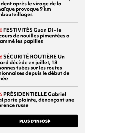
dent après le virage de la
aïque provoque 9 km
mbouteillages
FESTIVITÉS
Guan Di - le
0
cours de nouilles pimentées a
lammé les papilles
SÉCURITÉ ROUTIÈRE
Un
6
ard décède en juillet, 18
sonnes tuées sur les routes
nionnaises depuis le début de
nnée
PRÉSIDENTIELLE
Gabriel
5
al porte plainte, dénonçant une
érence russe
PLUS D’INFOS