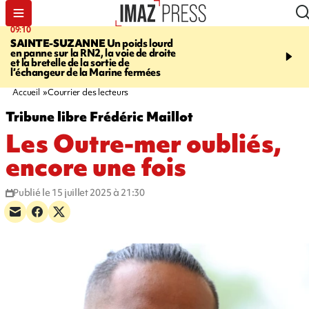
09:10
11:22
SAINTE-SUZANNE
Un poids lourd
OPÉRATIONS DE
en panne sur la RN2, la voie de droite
DÉSTABILISATION
A h
et la bretelle de la sortie de
la présidentielle, les ing
l’échangeur de la Marine fermées
russes se multiplient
Accueil
Courrier des lecteurs
Tribune libre Frédéric Maillot
Les Outre-mer oubliés,
encore une fois
Publié le 15 juillet 2025 à 21:30