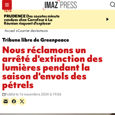
16:16
20:06
PRUDENCE
Des cocotes minute
À RETENIR CE SOIR
Vo
vendues chez Carrefour à La
l'Asie, mort d'une gram
Réunion risquent d'exploser
cocottes minute, Guan D
footballeurs
Accueil
Courrier des lecteurs
Tribune libre de Greenpeace
Nous réclamons un
arrêté d'extinction des
lumières pendant la
saison d'envols des
pétrels
Publié le 16 novembre 2024 à 19:06