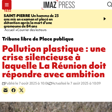
16:32
21:08
SAINT-PIERRE
Un homme de 23
MONDE
Arabie saoudit
ans mis en examen et placé en
et Turquie scellent un p
détention après la mort d'une
défense en pleine guerr
gramoune de 84 ans
Orient
Accueil
Courrier des lecteurs
Tribune libre de Place publique
Pollution plastique : une
crise silencieuse à
laquelle La Réunion doit
répondre avec ambition
Publié le 7 août 2025 à 10:06
Actualisé le 7 août 2025 à 10:09