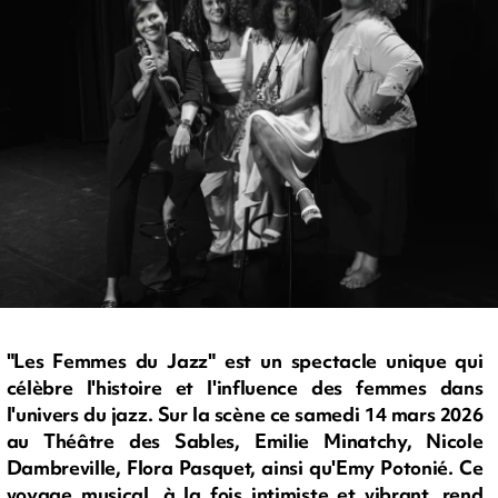
"Les Femmes du Jazz" est un spectacle unique qui
célèbre l'histoire et l'influence des femmes dans
l'univers du jazz. Sur la scène ce samedi 14 mars 2026
au Théâtre des Sables, Emilie Minatchy, Nicole
Dambreville, Flora Pasquet, ainsi qu'Emy Potonié. Ce
voyage musical, à la fois intimiste et vibrant, rend