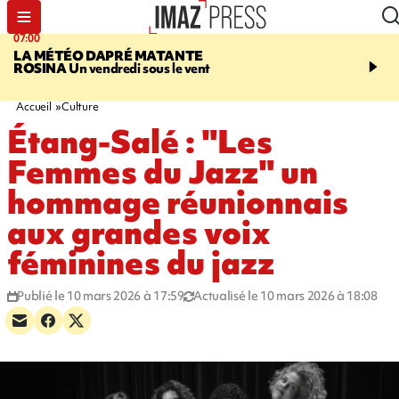
07:00
07:58
LA MÉTÉO DAPRÉ MATANTE
SAINT-DENIS
La réouv
ROSINA
Un vendredi sous le vent
téléphérique Papang fi
annulée à cause d'un p
technique
Accueil
Culture
Étang-Salé : "Les
Femmes du Jazz" un
hommage réunionnais
aux grandes voix
féminines du jazz
Publié le 10 mars 2026 à 17:59
Actualisé le 10 mars 2026 à 18:08