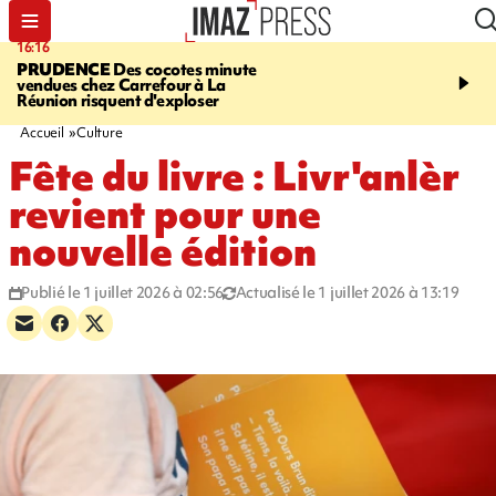
16:16
20:06
PRUDENCE
Des cocotes minute
À RETENIR CE SOIR
Vo
vendues chez Carrefour à La
l'Asie, mort d'une gram
Réunion risquent d'exploser
cocottes minute, Guan D
footballeurs
Accueil
Culture
Fête du livre : Livr'anlèr
revient pour une
nouvelle édition
Publié le 1 juillet 2026 à 02:56
Actualisé le 1 juillet 2026 à 13:19