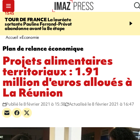
15:45
20:17
TOUR DE FRANCE
La lauréate
À RETENIR CE SOIR
Sé
sortante Pauline Ferrand-Prévot
routière, concours de nou
abandonne avant la 8e étape
du littoral fermée, courr
Darmanin et évacuation
Accueil
Économie
Plan de relance économique
Projets alimentaires
territoriaux : 1.91
million d'euros alloués à
La Réunion
Publié le 8 février 2021 à 15:38
Actualisé le 8 février 2021 à 16:47