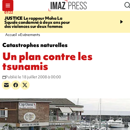
07:22
10:46
JUSTICE
Le rappeur Moha La
SÉCURITÉ ROUTIÈRE
Squale condamné à deux ans pour
décède en juillet, 18 pe
des violences sur deux femmes
sur les routes réunionnai
début de l'année
Accueil
Evénements
Catastrophes naturelles
Un plan contre les
tsunamis
Publié le 18 juillet 2008 à 00:00