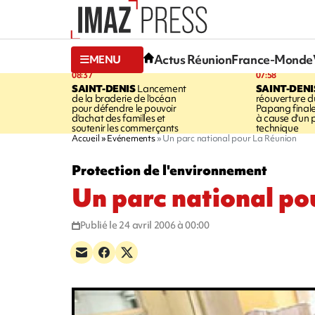
Actus Réunion
France-Monde
MENU
08:37
07:58
SAINT-DENIS
Lancement
SAINT-DENI
de la braderie de l'océan
réouverture d
pour défendre le pouvoir
Papang final
d'achat des familles et
à cause d'un
soutenir les commerçants
technique
Accueil
Evénements
Un parc national pour La Réunion
Protection de l'environnement
Un parc national po
Publié le 24 avril 2006 à 00:00