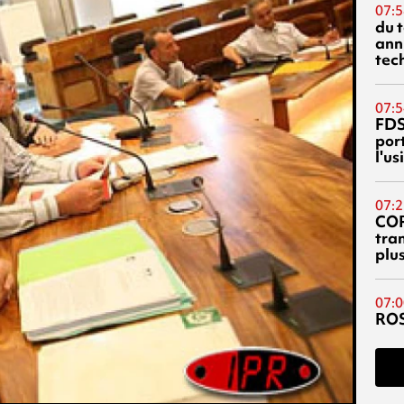
07:5
du 
ann
tec
07:5
FDS
port
l'u
07:2
CO
tra
plu
07:0
RO