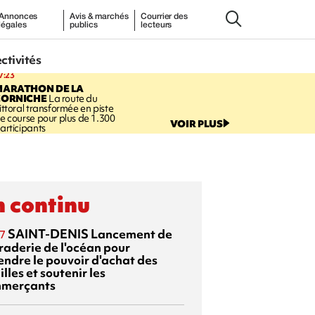
Annonces
Avis & marchés
Courrier des
légales
publics
lecteurs
ectivités
7:23
MARATHON DE LA
CORNICHE
La route du
ittoral transformée en piste
e course pour plus de 1.300
VOIR PLUS
articipants
 continu
SAINT-DENIS
Lancement de
7
braderie de l'océan pour
endre le pouvoir d'achat des
lles et soutenir les
merçants