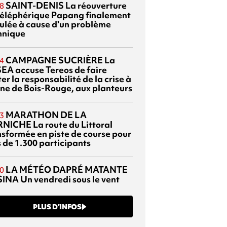
SAINT-DENIS
La réouverture
8
téléphérique Papang finalement
ulée à cause d'un problème
hnique
CAMPAGNE SUCRIÈRE
La
4
EA accuse Tereos de faire
er la responsabilité de la crise à
sine de Bois-Rouge, aux planteurs
MARATHON DE LA
3
RNICHE
La route du Littoral
nsformée en piste de course pour
s de 1.300 participants
LA MÉTÉO DAPRÉ MATANTE
0
SINA
Un vendredi sous le vent
PLUS D’INFOS