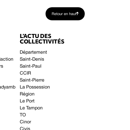
Retour en haut
L’ACTU DES
COLLECTIVITÉS
Département
daction
Saint-Denis
rs
Saint-Paul
CCIR
Saint-Pierre
 gadyamb
La Possession
Région
Le Port
Le Tampon
TO
Cinor
Civis