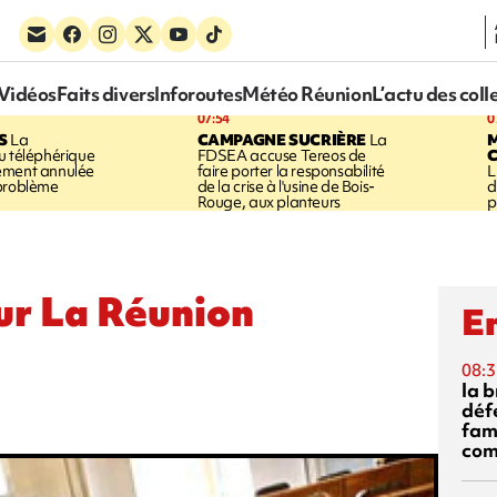
Vidéos
Faits divers
Inforoutes
Météo Réunion
L’actu des coll
07:54
0
S
La
CAMPAGNE SUCRIÈRE
La
u téléphérique
FDSEA accuse Tereos de
ement annulée
faire porter la responsabilité
L
 problème
de la crise à l'usine de Bois-
d
Rouge, aux planteurs
p
ur La Réunion
En
08:3
la 
déf
fami
com